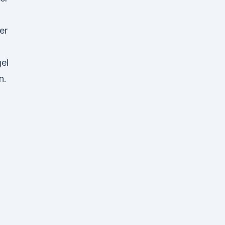
er
gel
n.