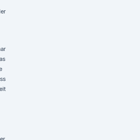
der
aar
das
e
ass
eit
er