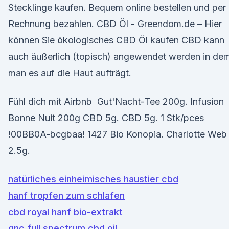
Stecklinge kaufen. Bequem online bestellen und per
Rechnung bezahlen. CBD Öl - Greendom.de – Hier
können Sie ökologisches CBD Öl kaufen CBD kann
auch äußerlich (topisch) angewendet werden in de
man es auf die Haut aufträgt.
Fühl dich mit Airbnb Gut'Nacht-Tee 200g. Infusion
Bonne Nuit 200g CBD 5g. CBD 5g. 1 Stk/pces
!00BB0A-bcgbaa! 1427 Bio Konopia. Charlotte Web
2.5g.
natürliches einheimisches haustier cbd
hanf tropfen zum schlafen
cbd royal hanf bio-extrakt
gnc full spectrum cbd oil