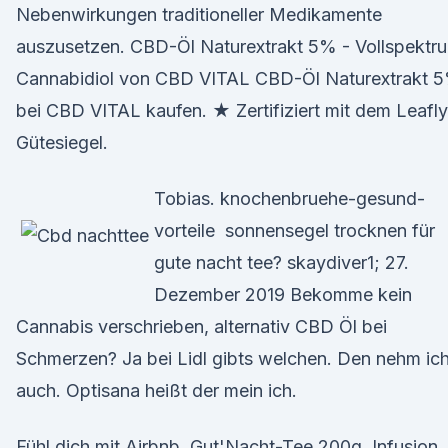
Nebenwirkungen traditioneller Medikamente
auszusetzen. CBD-Öl Naturextrakt 5% - Vollspektr
Cannabidiol von CBD VITAL CBD-Öl Naturextrakt 
bei CBD VITAL kaufen. ★ Zertifiziert mit dem Leafly
Gütesiegel.
Tobias. knochenbruehe-gesund-
vorteile sonnensegel trocknen für
gute nacht tee? skaydiver1; 27.
Dezember 2019 Bekomme kein
Cannabis verschrieben, alternativ CBD Öl bei
Schmerzen? Ja bei Lidl gibts welchen. Den nehm ic
auch. Optisana heißt der mein ich.
Fühl dich mit Airbnb Gut'Nacht-Tee 200g. Infusion