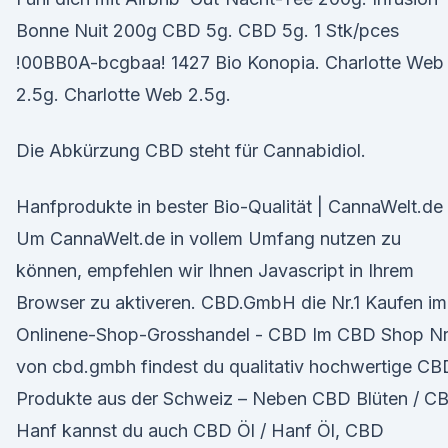
Bonne Nuit 200g CBD 5g. CBD 5g. 1 Stk/pces
!00BB0A-bcgbaa! 1427 Bio Konopia. Charlotte Web
2.5g. Charlotte Web 2.5g.
Die Abkürzung CBD steht für Cannabidiol.
Hanfprodukte in bester Bio-Qualität | CannaWelt.de
Um CannaWelt.de in vollem Umfang nutzen zu
können, empfehlen wir Ihnen Javascript in Ihrem
Browser zu aktiveren. CBD.GmbH die Nr.1 Kaufen im
Onlinene-Shop-Grosshandel - CBD Im CBD Shop Nr
von cbd.gmbh findest du qualitativ hochwertige CB
Produkte aus der Schweiz – Neben CBD Blüten / C
Hanf kannst du auch CBD Öl / Hanf Öl, CBD