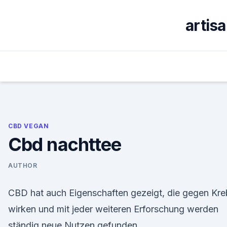
Skip
to
artis
content
CBD VEGAN
Cbd nachttee
AUTHOR
CBD hat auch Eigenschaften gezeigt, die gegen Kre
wirken und mit jeder weiteren Erforschung werden
ständig neue Nutzen gefunden.