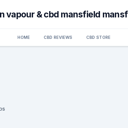
an vapour & cbd mansfield mansfi
HOME
CBD REVIEWS
CBD STORE
bs