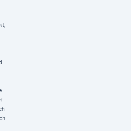
kt,
4
e
er
ch
ich