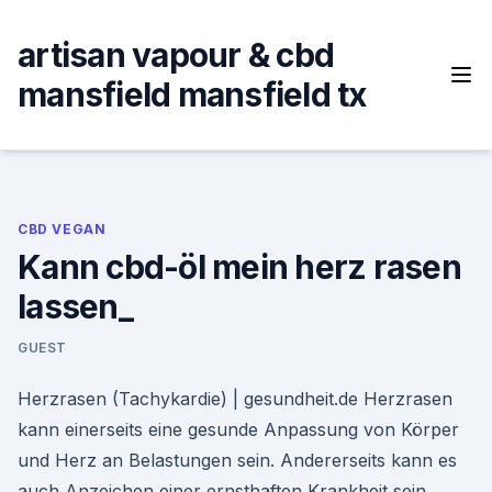
Skip
to
artisan vapour & cbd
content
mansfield mansfield tx
CBD VEGAN
Kann cbd-öl mein herz rasen
lassen_
GUEST
Herzrasen (Tachykardie) | gesundheit.de Herzrasen
kann einerseits eine gesunde Anpassung von Körper
und Herz an Belastungen sein. Andererseits kann es
auch Anzeichen einer ernsthaften Krankheit sein.