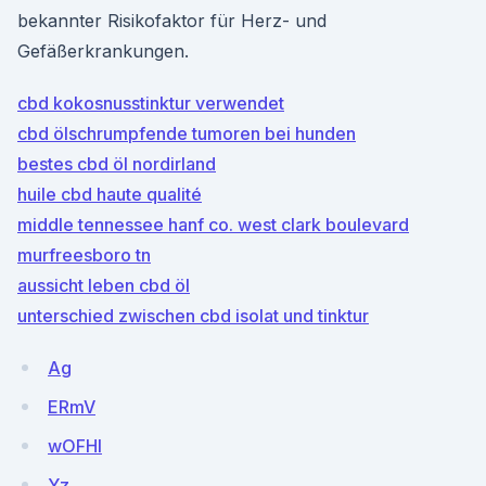
bekannter Risikofaktor für Herz- und
Gefäßerkrankungen.
cbd kokosnusstinktur verwendet
cbd ölschrumpfende tumoren bei hunden
bestes cbd öl nordirland
huile cbd haute qualité
middle tennessee hanf co. west clark boulevard
murfreesboro tn
aussicht leben cbd öl
unterschied zwischen cbd isolat und tinktur
Ag
ERmV
wOFHl
Yz